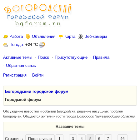
Работа
Объявления
Карта
Веб-камеры
Погода
:
+24 °C
Активные темы
Поиск
Присутствующие
Правила
Обратная связь
Регистрация
Войти
Богородский городской форум
Городской форум
Обсуждение новостей и событий
Богородска
, решение насущных проблем
богородчан. Общаются жители и гости города
Богородск Нижегородской области
.
Название темы
Страницы:
Предыдущая
1
…
3
4
5
6
7
…
46