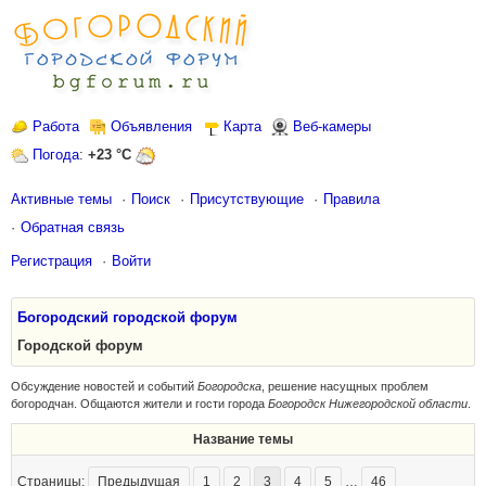
Работа
Объявления
Карта
Веб-камеры
Погода
:
+23 °C
Активные темы
Поиск
Присутствующие
Правила
Обратная связь
Регистрация
Войти
Богородский городской форум
Городской форум
Обсуждение новостей и событий
Богородска
, решение насущных проблем
богородчан. Общаются жители и гости города
Богородск Нижегородской области
.
Название темы
Страницы:
Предыдущая
1
2
3
4
5
…
46