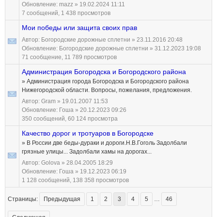
Обновление:
mazz
» 19.02.2024 11:11
7 сообщений, 1 438 просмотров
Мои победы или защита своих прав
Автор:
Богородские дорожные сплетни
» 23.11.2016 20:48
Обновление:
Богородские дорожные сплетни
» 31.12.2023 19:08
71 сообщение, 11 789 просмотров
Администрация Богородска и Богородского района
» Администрация города Богородска и Богородского района
Нижегородской области. Вопросы, пожелания, предложения.
Автор:
Gram
» 19.01.2007 11:53
Обновление:
Гоша
» 20.12.2023 09:26
350 сообщений, 60 124 просмотра
Качество дорог и тротуаров в Богородске
» В России две беды-дураки и дороги.Н.В.Гоголь Задолбали
грязные улицы... Задолбали хамы на дорогах...
Автор:
Golova
» 28.04.2005 18:29
Обновление:
Гоша
» 19.12.2023 06:19
1 128 сообщений, 138 358 просмотров
Страницы:
Предыдущая
1
2
3
4
5
…
46