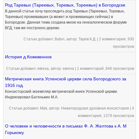
Род Таревых (Тареевых, Торевых, Тореевых) в Богородске
В данной статье хочу проследить род Таревых (Тареевых, Торевых,
Тореевых) проживавших (а может и проживающих сейччас) в
Богородске. Данная тема создана мною на генеалогическом форуме
ВГД, там же построено дерево.
Статью добавил:
Baton
, автор: Тарев К.Д. |
2 комментария
, 930
просмотров
История д.Кожевенное
Статью добавил:
евгеха
, автор: евгеха |
1 комментарий
, 846 просмотров
Метрическая книга Успенской церкви села Богородского за
1916 год.
Консисторский экземпляр метрической книги Успенской церкви.
Индексировал Батенькин М.А.
Статью добавил:
Mak
, автор: Нижегородская духовная консистория |
4
комментария
, 1379 просмотров
О человеке и человечности в письмах Ф. А. Желтова к А. М
Горькому