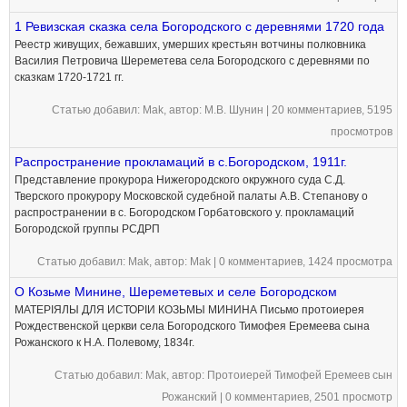
1 Ревизская сказка села Богородского с деревнями 1720 года
Реестр живущих, бежавших, умерших крестьян вотчины полковника
Василия Петровича Шереметева села Богородского с деревнями по
сказкам 1720-1721 гг.
Статью добавил:
Mak
, автор: М.В. Шунин |
20 комментариев
, 5195
просмотров
Распространение прокламаций в с.Богородском, 1911г.
Представление прокурора Нижегородского окружного суда С.Д.
Тверского прокурору Московской судебной палаты А.В. Степанову о
распространении в с. Богородском Горбатовского у. прокламаций
Богородской группы РСДРП
Статью добавил:
Mak
, автор: Mak |
0 комментариев
, 1424 просмотра
О Козьме Минине, Шереметевых и селе Богородском
МАТЕРIЯЛЫ ДЛЯ ИСТОРIИ КОЗЬМЫ МИНИНА Письмо протоиерея
Рождественской церкви села Богородского Тимофея Еремеева сына
Рожанского к Н.А. Полевому, 1834г.
Статью добавил:
Mak
, автор: Протоиерей Тимофей Еремеев сын
Рожанский |
0 комментариев
, 2501 просмотр