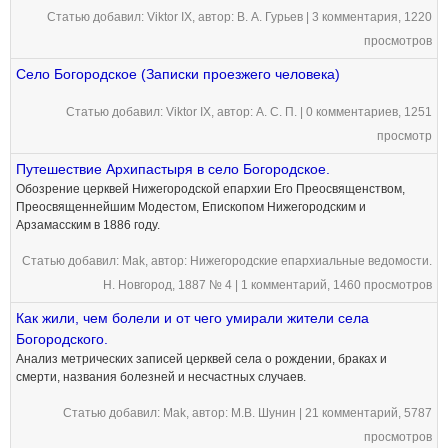
Статью добавил:
Viktor IX
, автор: В. А. Гурьев |
3 комментария
, 1220
просмотров
Село Богородское (Записки проезжего человека)
Статью добавил:
Viktor IX
, автор: А. С. П. |
0 комментариев
, 1251
просмотр
Путешествие Архипастыря в село Богородское.
Обозрение церквей Нижегородской епархии Его Преосвященством,
Преосвященнейшим Модестом, Епископом Нижегородским и
Арзамасским в 1886 году.
Статью добавил:
Mak
, автор: Нижегородские епархиальные ведомости.
Н. Новгород, 1887 № 4 |
1 комментарий
, 1460 просмотров
Как жили, чем болели и от чего умирали жители села
Богородского.
Анализ метрических записей церквей села о рождении, браках и
смерти, названия болезней и несчастных случаев.
Статью добавил:
Mak
, автор: М.В. Шунин |
21 комментарий
, 5787
просмотров