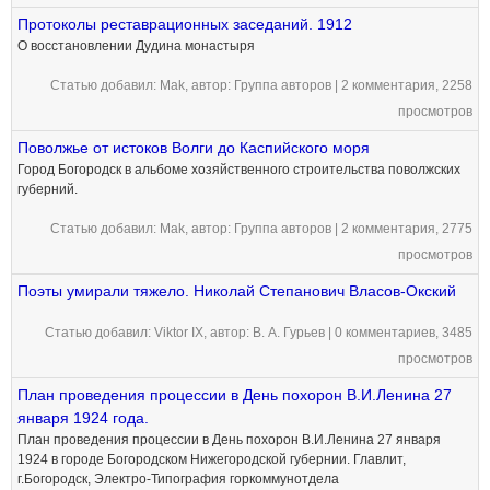
Протоколы реставрационных заседаний. 1912
О восстановлении Дудина монастыря
Статью добавил:
Mak
, автор: Группа авторов |
2 комментария
, 2258
просмотров
Поволжье от истоков Волги до Каспийского моря
Город Богородск в альбоме хозяйственного строительства поволжских
губерний.
Статью добавил:
Mak
, автор: Группа авторов |
2 комментария
, 2775
просмотров
Поэты умирали тяжело. Николай Степанович Власов-Окский
Статью добавил:
Viktor IX
, автор: В. А. Гурьев |
0 комментариев
, 3485
просмотров
План проведения процессии в День похорон В.И.Ленина 27
января 1924 года.
План проведения процессии в День похорон В.И.Ленина 27 января
1924 в городе Богородском Нижегородской губернии. Главлит,
г.Богородск, Электро-Типография горкоммунотдела