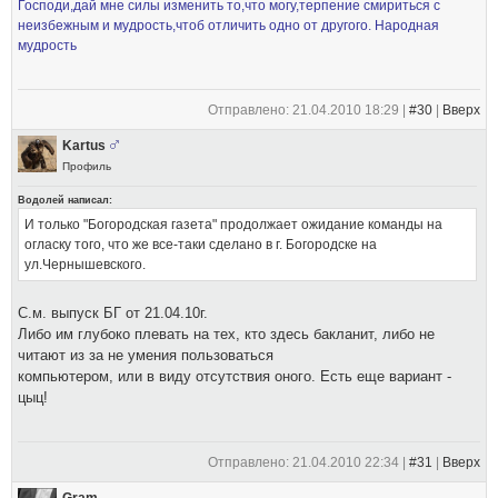
Господи,дай мне силы изменить то,что могу,терпение смириться с
неизбежным и мудрость,чтоб отличить одно от другого. Народная
мудрость
Отправлено: 21.04.2010 18:29 |
#30
|
Вверх
Kartus
Профиль
Водолей написал:
И только "Богородская газета" продолжает ожидание команды на
огласку того, что же все-таки сделано в г. Богородске на
ул.Чернышевского.
С.м. выпуск БГ от 21.04.10г.
Либо им глубоко плевать на тех, кто здесь бакланит, либо не
читают из за не умения пользоваться
компьютером, или в виду отсутствия оного. Есть еще вариант -
цыц!
Отправлено: 21.04.2010 22:34 |
#31
|
Вверх