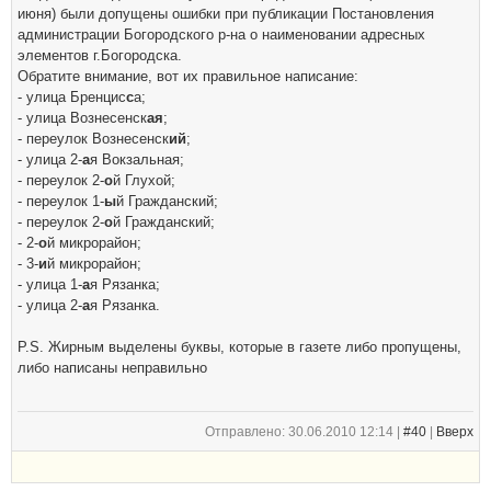
июня) были допущены ошибки при публикации Постановления
администрации Богородского р-на о наименовании адресных
элементов г.Богородска.
Обратите внимание, вот их правильное написание:
- улица Бренцис
с
а;
- улица Вознесенск
ая
;
- переулок Вознесенск
ий
;
- улица 2-
а
я Вокзальная;
- переулок 2-
о
й Глухой;
- переулок 1-
ы
й Гражданский;
- переулок 2-
о
й Гражданский;
- 2-
о
й микрорайон;
- 3-
и
й микрорайон;
- улица 1-
а
я Рязанка;
- улица 2-
а
я Рязанка.
P.S. Жирным выделены буквы, которые в газете либо пропущены,
либо написаны неправильно
Отправлено: 30.06.2010 12:14 |
#40
|
Вверх