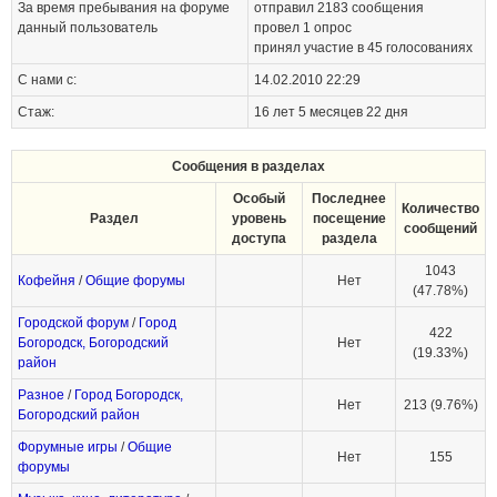
За время пребывания на форуме
отправил
2183
сообщения
данный пользователь
провел 1 опрос
принял участие в 45 голосованиях
С нами с:
14.02.2010 22:29
Стаж:
16 лет 5 месяцев 22 дня
Сообщения в разделах
Особый
Последнее
Количество
Раздел
уровень
посещение
сообщений
доступа
раздела
1043
Кофейня
/
Общие форумы
Нет
(47.78%)
Городской форум
/
Город
422
Богородск, Богородский
Нет
(19.33%)
район
Разное
/
Город Богородск,
Нет
213 (9.76%)
Богородский район
Форумные игры
/
Общие
Нет
155
форумы