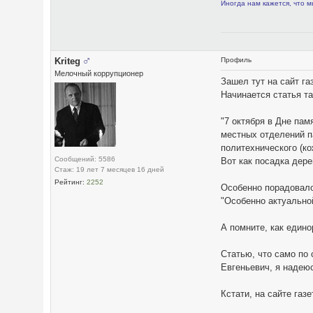
Иногда нам кажется, что м
Kriteg
Профиль
Мелочный коррупционер
Зашел тут на сайт га
Начинается статья та
"7 октября в Дне пам
местных отделений п
политехнического (к
Сообщений: 5586
Вот как посадка дере
Стаж: 19 лет 7 месяцев 16 дней
Рейтинг:
2252
Особенно порадовал
"Особенно актуальной
А помните, как еди
Статью, что само по
Евгеньевич, я надеюс
Кстати, на сайте газ