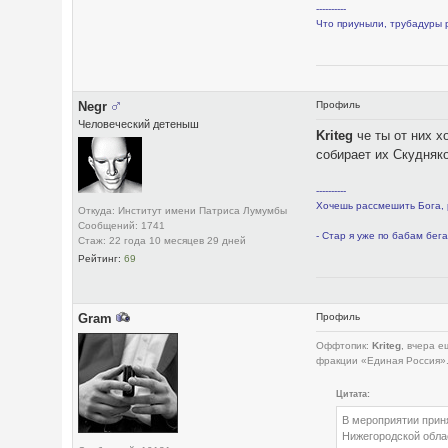
----------
Что приуныли, трубадуры
Negr
Профиль
Человеческий детеныш
Kriteg
че ты от них х
собирает их Скудняко
----------
Хочешь рассмешить Бога, 
Откуда: Институт имени Патриса Лумумбы
Сообщений: 1741
- Стар я уже по бабам бега
Стаж: 22 года 10 месяцев 29 дней
Рейтинг:
69
Gram
Профиль
Оффтопик:
Kriteg
, вчера 
фракции «Единая Россия»
Цитата:
В мероприятии прин
Нижегородской обла