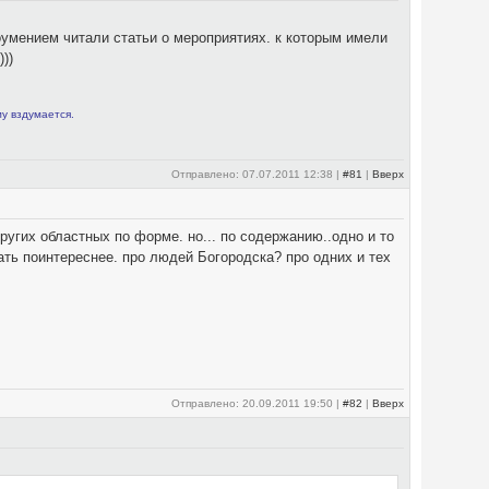
ением читали статьи о мероприятиях. к которым имели
))
му вздумается.
Отправлено: 07.07.2011 12:38 |
#81
|
Вверх
ругих областных по форме. но... по содержанию..одно и то
ать поинтереснее. про людей Богородска? про одних и тех
Отправлено: 20.09.2011 19:50 |
#82
|
Вверх