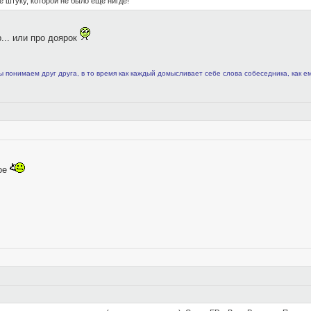
 штуку, которой не было ещё нигде!
... или про доярок
ы понимаем друг друга, в то время как каждый домысливает себе слова собеседника, как е
вое