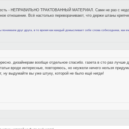
 и есть - НЕПРАВИЛЬНО ТРАКТОВАННЫЙ МАТЕРИАЛ. Сами не раз с недоум
ное отношение. Всё настолько переворачивают, что держи штаны крепче)
ы понимаем друг друга, в то время как каждый домысливает себе слова собеседника, как е
ресно. дизайнерам вообще отдельное спасибо. газета в сто раз лучше д
статьи вроде интересные, повторяюсь, но неужели ничего нельзя придум
, ну выдумайте вы уже штуку, которой не было ещё нигде!