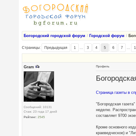
Богородский городской форум
Городской форум
Бог
Страницы:
Предыдущая
1
…
3
4
5
6
7
…
1
Gram
Профиль
Богородская
Страница газеты в сп
"Богородская газета"
Сообщений: 10131
неделю. Распространя
Стаж: 23 года 17 дней
составляет 9700 экз
Рейтинг:
2545
Кроме основного изда
краеведческое) и "Л