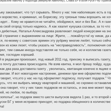
окрасили лавочку у подъезда (ввернули лампочку), Слава ЕР и Всея Руси г-ну Пурихо
зыку заказывает, что тут скрывать. Много у нас тем наболевших есть в го
 воровство, и криминал, но Борисову, эту грязные темы ворошить не хоч
идет... Кому не нравится-не читайте, обойдемся, мол и без Вас. А я газ
а свой огород только надеюсь. А как хвалит кукушка соловья, за то что
о дебютные, Наталья Александрова развлекает людей конкурсами на з
 страничке с выражением на лице: Жрите, ....пожайлуста! ну никак, да 
ся, по-моему с советских времен эту рубрику многие любят, только сей
к вон из кожи лезет, чтобы указать на "несправедливость", полномочия се
рял, тем самым иногда подставляя не только себя, но и коллектив газе
емя, господин хороший.
 в редакции произошел, под новый 2011 год, прихожу я выписать газету
з почту доставка происходила. Не взяв квитка, я мол брошу пойду, куда 
 как два раза доставила газету , уволилась, квитанции конечно в ящике
авилам. И вот новогоднее настроение, денежки при мне оформляю подпис
оворит, что,кто у нас на год оформляет подписку, получает подарок." Что
усь, что же выбрать между квартирой и машиной, но скромно останавлив
она говорит, что у них таких подарков не осталось, и она мне может п
ей, но любое, по выбору.
ополье", но подарок вместо шести выпусков видела 1 раз, и то второй но
уски БГ у меня исправно приходят, но подарка обещенного в количестве
ла!