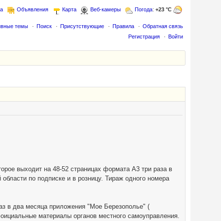
а
Объявления
Карта
Веб-камеры
Погода
:
+23 °C
ивные темы
Поиск
Присутствующие
Правила
Обратная связь
Регистрация
Войти
оторое выходит на 48-52 страницах формата А3 три раза в
 области по подписке и в розницу. Тираж одного номера
аз в два месяца приложения "Мое Березополье" (
офоициальные материалы органов местного самоуправления.