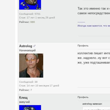
Так это именно так
самое непосредствен
Сообщений: 5701
Стаж: 17 лет 1 месяц 29 дней
Рейтинг:
680
----------
Иногда нам кажется, что м
Astrolog
Профиль
Начинающий
коллектив пишет инте
же..надоело..ну вот 
же, уже подташнивает
Сообщений: 38
Стаж: 14 лет 10 месяцев 17 дней
Рейтинг:
7
Клещ
Профиль
живучий
astrolog написал: