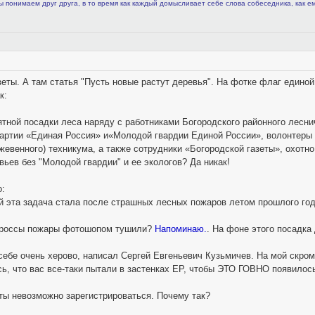
ы понимаем друг друга, в то время как каждый домысливает себе слова собеседника, как е
зеты. А там статья "Пусть новые растут деревья". На фотке флаг едино
к:
ятной посадки леса наряду с работниками Богородского районного лесни
артии «Единая Россия» и«Молодой гвардии Единой России», волонтеры 
ожевенного) техникума, а также сотрудники «Богородской газеты», охот
вьев без "Молодой гвардии" и ее экологов? Да никак!
о:
 эта задача стала после страшных лесных пожаров летом прошлого года,
нороссы пожары фотошопом тушили?
Напоминаю.
. На фоне этого посадка
 себе очень херово, написал Сергей Евгеньевич Кузьмичев. На мой скро
ь, что вас все-таки пытали в застенках ЕР, чтобы ЭТО ГОВНО появилос
еты невозможно зарегистрироваться. Почему так?