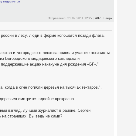
му вздумается.
Отправлено: 21.09.2011 12:27 |
#87
|
Вверх
й россии в лесу, люди в форме копошатся позади флага.
чества и Богородского лесхоза приняли участие активисты
из Богородского медицинского колледжа и
но поддержавшие акцию накануне дня рождения «БГ»."
 когда в огне погибли деревья на тысячах гектаров.".
 деревьев смотрится вдвойне прекрасно.
мный взгляд, лучший журналист в районе. Сергей
ь на страницах. Вы ведь не сами?