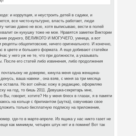
ву!
роде: и коррупция, и неустроить детей в садики, и
ется, все чисто-культурно, власть работает, люди
ету читаю давно не всю, хотя выписываю, вести в полей
 хвалит он кукушку тоже не мое. Нравятся заметки Виктории
нание родного, ВЕЛИКОГО И МОГУЧЕГО, умница, а вот
и рецепты общепитовские, ничего оригинального. И конечно,
час в цвете и большего формата. А еще добивают статейки
йчас у него уж не те, что при должности, а указывать
ты. После его статей либо извинения, либо продолжения
, почтальону не доверяю, кинула меня одна женщина-
денусь, ваша навеки , она взяв, с меня за три месяца
 не оставла. Но вот сейчас хожу в редакцию, оформляю
ку на год, то бишь 2011. Девушка-секретарь мне,
 Вы, говорит, хотите? Но у меня блеск в глазах, я в памяти
аюсь на кольце с брилиантом (шутка), озвучиваю свое
редложить только бесплатную подписку на приложение,
мер. где-то в марте-апреле. Из ящика у нас никто газет не
 еще как минимум, четырех штук нет и в помине! Вот так