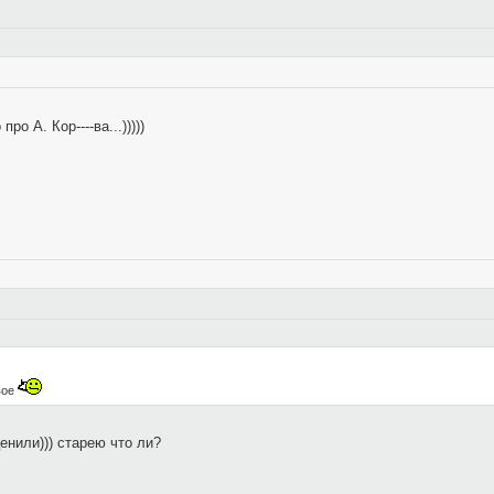
ро А. Кор----ва...)))))
вое
ценили))) старею что ли?