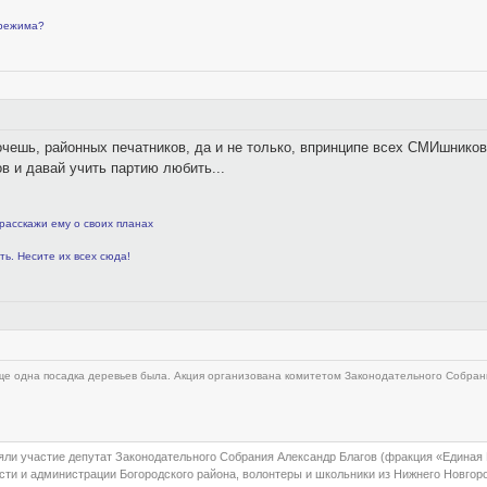
 режима?
очешь, районных печатников, да и не только, впринципе всех СМИшников
в и давай учить партию любить...
расскажи ему о своих планах
ть. Несите их всех сюда!
еще одна посадка деревьев была. Акция организована комитетом Законодательного Собран
.
яли участие депутат Законодательного Собрания Александр Благов (фракция «Единая 
сти и администрации Богородского района, волонтеры и школьники из Нижнего Новгоро