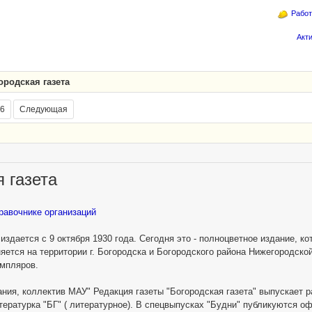
Работ
Акт
ородская газета
6
Следующая
 газета
равочнике организаций
 издается с 9 октября 1930 года. Сегодня это - полноцветное издание, к
ется на территории г. Богородска и Богородского района Нижегородской
емпляров.
ния, коллектив МАУ" Редакция газеты "Богородская газета" выпускает р
итературка "БГ" ( литературное). В спецвыпусках "Будни" публикуются 