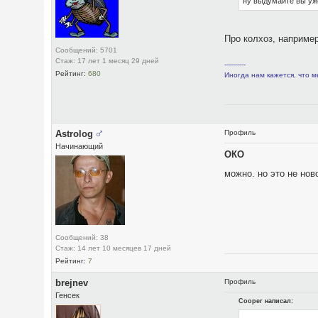
ну выдумайте вы уже
Про колхоз, например
Сообщений: 5701
Стаж: 17 лет 1 месяц 29 дней
----------
Рейтинг:
680
Иногда нам кажется, что м
Astrolog
Профиль
Начинающий
ОКО
можно. но это не но
Сообщений: 38
Стаж: 14 лет 10 месяцев 17 дней
Рейтинг:
7
brejnev
Профиль
Генсек
Cooper написал: