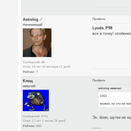
Astrolog
Профиль
Начинающий
Lyuda_P98
все в точку! особенно п
Сообщений: 38
Стаж: 14 лет 10 месяцев 17 дней
Рейтинг:
7
Клещ
Профиль
живучий
astrolog написал:
ОКО
можно. но это не но
Сообщений: 5701
Эх, блин, шутки не о
Стаж: 17 лет 1 месяц 29 дней
Рейтинг:
680
----------