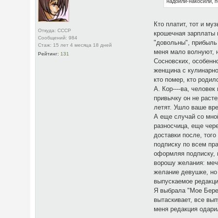
надоили-накосили, п
Кто платит, тот и му
Откуда: СССР
крошечная зарплаты и
Сообщений: 984
"довольны", прибыль 
Стаж: 15 лет 4 месяца 18 дней
меня мало волнуют, н
Рейтинг:
131
Сосновских, особенн
женщина с кулинарной
кто помер, кто родил
А. Кор----ва, челове
привычку он не расте
летят. Ушло ваше вр
А еще случай со мной
разносчица, еще чере
доставки после, того
подписку по всем пр
оформляя подписку, г
ворошу желания: меч
желание девушке, но 
выпускаемое редакци
Я выбрала "Мое Берез
вытаскивает, все вып
меня редакция одари