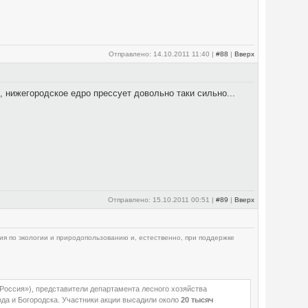
Отправлено: 14.10.2011 11:40 |
#88
|
Вверх
, нижегородское едро прессует довольно таки сильно...
Отправлено: 15.10.2011 00:51 |
#89
|
Вверх
ия по экологии и природопользованию и, естественно, при поддержке
Россия»), представители департамента лесного хозяйства
да и Богородска. Участники акции высадили около
20 тысяч