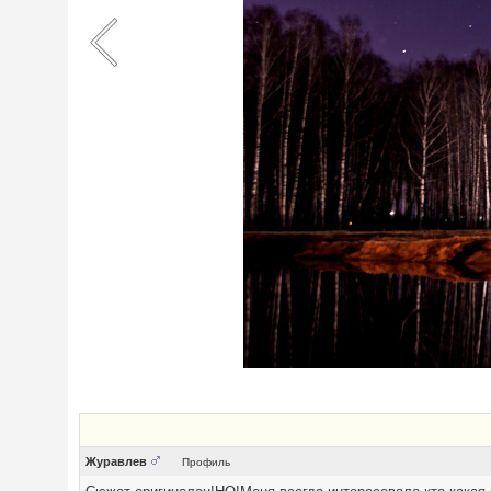
Журавлев
Профиль