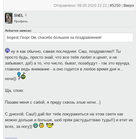
Отправлено: 09.05.2020 22:22 |
#5250
|
Вверх
ShEL
Профиль
Лобастов написал:
bogest, Георг Ом, спасибо большое за поздравления!
ну я как обычно, самая последняя: Саш, поздравляю!! Ты
просто будь, просто знай, что все тебя любят и ценят, и не
забывают, да!) а то, что число, быват, позабудут - так это ерунда,
главное ведь внимание - а оно годится в любое время дня и...
ночи))
Ща, спою:
Пазави меня с сабой, я приду сквозь злые ночи...)
С днюхой, Саш!) дай бог тебе покуражиться на этом свете как
можно дольше и больше, шоб прям растудыттваю туды!!) и етит их
всех, за ногу))
----------