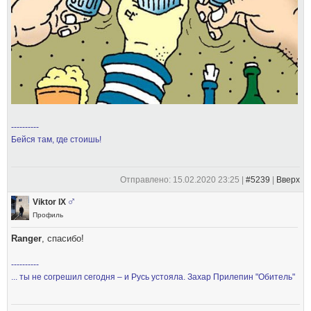
----------
Бейся там, где стоишь!
Отправлено: 15.02.2020 23:25 |
#5239
|
Вверх
Viktor IX
Профиль
Ranger
, спасибо!
----------
... ты не согрешил сегодня – и Русь устояла. Захар Прилепин "Обитель"