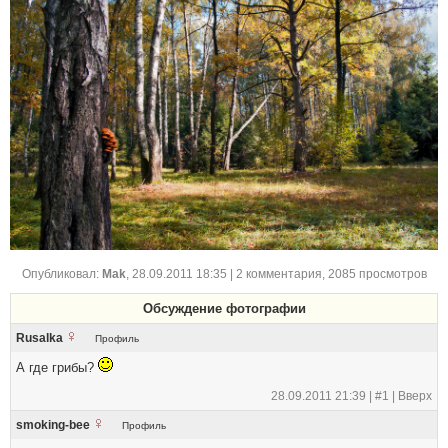
Опубликовал:
Mak
,
28.09.2011 18:35
| 2 комментария, 2085 просмотров
Обсуждение фотографии
Rusalka
Профиль
А где грибы?
28.09.2011 21:39 |
#1
|
Вверх
smoking-bee
Профиль