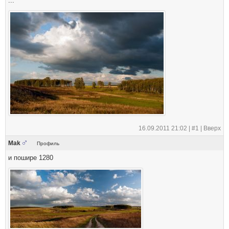
...
16.09.2011 21:02 |
#1
|
Вверх
Mak
Профиль
и пошире 1280