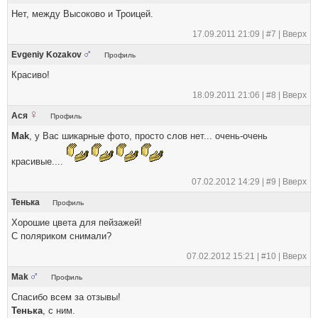
Нет, между Высоково и Троицей.
17.09.2011 21:09 |
#7
|
Вверх
Evgeniy Kozakov
Профиль
Красиво!
18.09.2011 21:06 |
#8
|
Вверх
Ася
Профиль
Mak
, у Вас шикарные фото, просто слов нет... очень-очень
красивые....
07.02.2012 14:29 |
#9
|
Вверх
Тенька
Профиль
Хорошие цвета для пейзажей!
С поляриком снимали?
07.02.2012 15:21 |
#10
|
Вверх
Mak
Профиль
Спасибо всем за отзывы!
Тенька
, с ним.