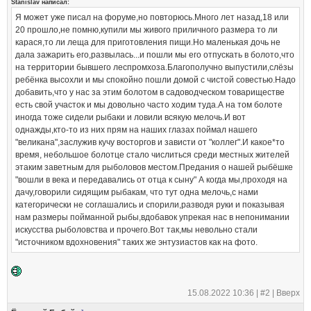
Stanislav написал:
Я может уже писал на форуме,но повторюсь.Много лет назад,18 или
20 прошло,не помню,купили мы живого приличного размера то ли
карася,то ли леща для приготовления пищи.Но маленькая дочь не
дала зажарить его,развылась...и пошли мы его отпускать в болото,что
на территории бывшего леспромхоза.Благополучно выпустили,слёзы
ребёнка высохли и мы спокойно пошли домой с чистой совестью.Надо
добавить,что у нас за этим болотом в садоводческом товариществе
есть свой участок и мы довольно часто ходим туда.А на том болоте
иногда тоже сидели рыбаки и ловили всякую мелочь.И вот
однажды,кто-то из них прям на наших глазах поймал нашего
"великана",заслужив кучу восторгов и зависти от "коллег".И какое*то
время, небольшое болотце стало числиться среди местных жителей
этаким заветным для рыболовов местом.Предания о нашей рыбёшке
"вошли в века и передавались от отца к сыну" А когда мы,проходя на
дачу,говорили сидящим рыбакам, что тут одна мелочь,с нами
категорически не соглашались и спорили,разводя руки и показывая
нам размеры пойманной рыбы,вдобавок упрекая нас в непонимании
искусства рыболовства и прочего.Вот так,мы невольно стали
"источником вдохновения" таких же энтузиастов как на фото.
15.08.2022 10:36 |
#2
|
Вверх