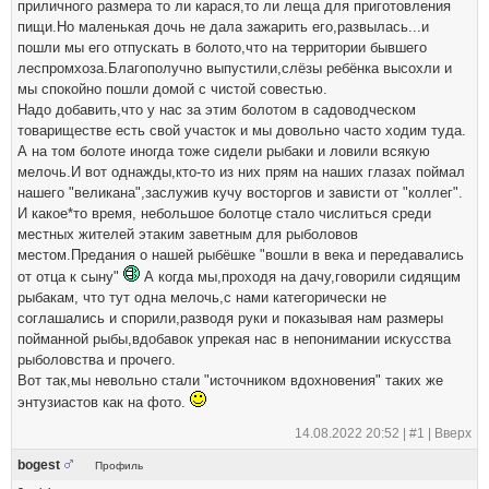
приличного размера то ли карася,то ли леща для приготовления
пищи.Но маленькая дочь не дала зажарить его,развылась...и
пошли мы его отпускать в болото,что на территории бывшего
леспромхоза.Благополучно выпустили,слёзы ребёнка высохли и
мы спокойно пошли домой с чистой совестью.
Надо добавить,что у нас за этим болотом в садоводческом
товариществе есть свой участок и мы довольно часто ходим туда.
А на том болоте иногда тоже сидели рыбаки и ловили всякую
мелочь.И вот однажды,кто-то из них прям на наших глазах поймал
нашего "великана",заслужив кучу восторгов и зависти от "коллег".
И какое*то время, небольшое болотце стало числиться среди
местных жителей этаким заветным для рыболовов
местом.Предания о нашей рыбёшке "вошли в века и передавались
от отца к сыну"
А когда мы,проходя на дачу,говорили сидящим
рыбакам, что тут одна мелочь,с нами категорически не
соглашались и спорили,разводя руки и показывая нам размеры
пойманной рыбы,вдобавок упрекая нас в непонимании искусства
рыболовства и прочего.
Вот так,мы невольно стали "источником вдохновения" таких же
энтузиастов как на фото.
14.08.2022 20:52 |
#1
|
Вверх
bogest
Профиль