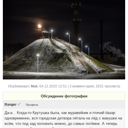
Опубликовал:
Mak
,
04.12.2020 13:51
| 3 комментария, 2031 просмотр
Обсуждение фотографии
Ranger
Профиль
Да-а... Когда-то Крутушка была, как муравейник и птичий базар
одновременно, вся городская детвора лётала на лёд с макушки на
всём, что под зад положить можно, до самых потёмок. А теперь