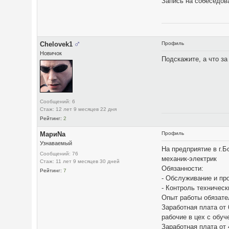
Запись на собеседов
Chelovek1
Профиль
Новичок
Подскажите, а что за
Сообщений: 6
Стаж: 12 лет 9 месяцев 22 дня
Рейтинг:
2
МариNа
Профиль
Узнаваемый
На предприятие в г.Б
Сообщений: 76
механик-электрик
Стаж: 11 лет 9 месяцев 30 дней
Обязанности:
Рейтинг:
7
- Обслуживание и пр
- Контроль техничес
Опыт работы обязате
Заработная плата от 
рабочие в цех с обу
Заработная плата от