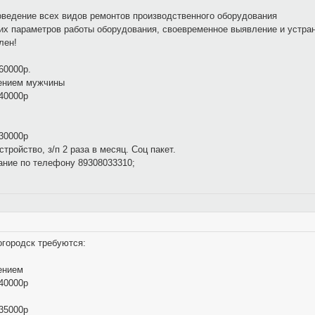
оведение всех видов ремонтов производственного оборудования
ких параметров работы оборудования, своевременное выявление и устра
лен!
60000р.
чением мужчины
 40000р
 30000р
ройство, з/п 2 раза в месяц. Соц пакет.
ание по телефону 89308033310;
огородск требуются:
ением
 40000р
 35000р