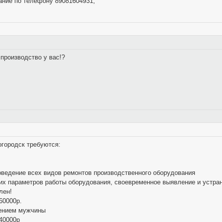
ание по телефону 89081604931;
 производство у вас!?
огородск требуются:
оведение всех видов ремонтов производственного оборудования
ких параметров работы оборудования, своевременное выявление и устра
лен!
60000р.
чением мужчины
 40000р