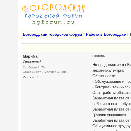
Богородский городской форум
Работа в Богородске
МариNа
Профиль
Узнаваемый
На предприятие в г.Б
Сообщений: 76
механик-электрик
Стаж: 11 лет 9 месяцев 30 дней
Обязанности:
Рейтинг:
7
- Обслуживание и пр
- Контроль техничес
Опыт работы обязате
Заработная плата от 
рабочие в цех с обуч
Заработная плата от
Грузчик-упаковщик
Заработная плата от
Официальное трудоуст