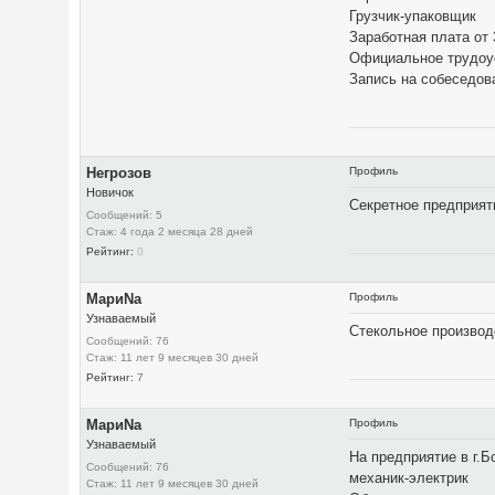
Грузчик-упаковщик
Заработная плата от
Официальное трудоуст
Запись на собеседов
Негрозов
Профиль
Новичок
Секретное предприят
Сообщений: 5
Стаж: 4 года 2 месяца 28 дней
Рейтинг:
0
МариNа
Профиль
Узнаваемый
Стекольное производ
Сообщений: 76
Стаж: 11 лет 9 месяцев 30 дней
Рейтинг:
7
МариNа
Профиль
Узнаваемый
На предприятие в г.Б
Сообщений: 76
механик-электрик
Стаж: 11 лет 9 месяцев 30 дней