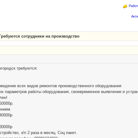
Работ
Акт
Требуются сотрудники на производство
огородск требуются:
оведение всех видов ремонтов производственного оборудования
ких параметров работы оборудования, своевременное выявление и устра
лен!
60000р.
ением
 40000р
 30000р
ройство, з/п 2 раза в месяц. Соц пакет.