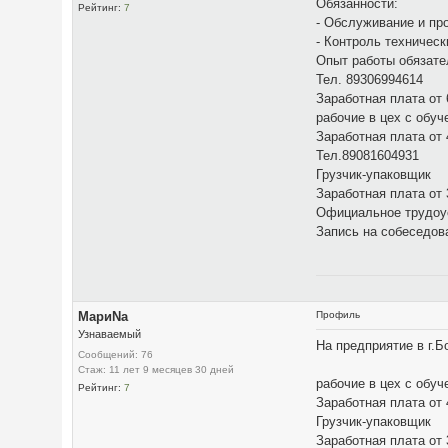
Обязанности:
Рейтинг:
7
- Обслуживание и пр
- Контроль техничес
Опыт работы обязате
Тел. 89306994614
Заработная плата от 
рабочие в цех с обу
Заработная плата от
Тел.89081604931
Грузчик-упаковщик
Заработная плата от
Официальное трудоуст
Запись на собеседов
МариNа
Профиль
Узнаваемый
На предприятие в г.Б
Сообщений: 76
Стаж: 11 лет 9 месяцев 30 дней
рабочие в цех с обуч
Рейтинг:
7
Заработная плата от
Грузчик-упаковщик
Заработная плата от