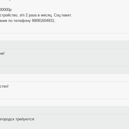
 30000р
ройство, з/п 2 раза в месяц. Соц пакет.
ание по телефону 89081604931;
ие!
ство!
огородск требуются: