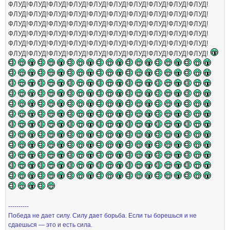
ФЛУД!ФЛУД!ФЛУД!ФЛУД!ФЛУД!ФЛУД!ФЛУД!ФЛУД!ФЛУД!ФЛУД!
ФЛУД!ФЛУД!ФЛУД!ФЛУД!ФЛУД!ФЛУД!ФЛУД!ФЛУД!ФЛУД!ФЛУД!
ФЛУД!ФЛУД!ФЛУД!ФЛУД!ФЛУД!ФЛУД!ФЛУД!ФЛУД!ФЛУД!ФЛУД!
ФЛУД!ФЛУД!ФЛУД!ФЛУД!ФЛУД!ФЛУД!ФЛУД!ФЛУД!ФЛУД!ФЛУД!
ФЛУД!ФЛУД!ФЛУД!ФЛУД!ФЛУД!ФЛУД!ФЛУД!ФЛУД!ФЛУД!ФЛУД!
ФЛУД!ФЛУД!ФЛУД!ФЛУД!ФЛУД!ФЛУД!ФЛУД!ФЛУД!ФЛУД!ФЛУД!
----------
Победа не дает силу. Силу дает борьба. Если ты борешься и не
сдаешься — это и есть сила.