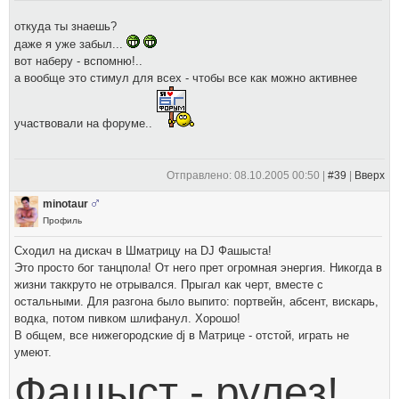
откуда ты знаешь?
даже я уже забыл...
вот наберу - вспомню!..
а вообще это стимул для всех - чтобы все как можно активнее
участвовали на форуме..
Отправлено: 08.10.2005 00:50 |
#39
|
Вверх
minotaur
Профиль
Сходил на дискач в Шматрицу на DJ Фашыста!
Это просто бог танцпола! От него прет огромная энергия. Никогда в
жизни таккруто не отрывался. Прыгал как черт, вместе с
остальными. Для разгона было выпито: портвейн, абсент, вискарь,
водка, потом пивком шлифанул. Хорошо!
В общем, все нижегородские dj в Матрице - отстой, играть не
умеют.
Фашыст - рулез!