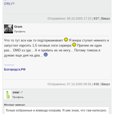
O'RLY?
Отправлено: 06.10.2005 17:33 |
#37
|
Вверх
Gram
Профиль
Что то тут все как то подтормаживает
Я вчера ступил немного и
запустил парсить 1,5 гиговые логи сервера
Причем не один
раз... DMD хз где... А я прибить их не могу... Потому томоза я
думаю еще дня на два...
----------
Богородск.РФ
Отправлено: 07.10.2005 08:56 |
#38
|
Вверх
swar
Профиль
Minotaur написал:
Только избранные и команда пхорума. Я уже знаю, что там написано.