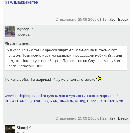
(с) А. Шварценеггер
Отправлено: 25.09.2005 01:12 |
#26
|
Вверх
Izghoga
Профиль
Minotaur написал:
А я хорошенько так нажрался пифком с Зеликапычем, только вот
пришел. Познакомились с жэнщинами, продавцами мобил. Втирали
нам, что Нокиа рулит ниибаца, а Пантеч - говно.Слушаю Каннибал
Корпс. Лепота!!!!!!!!!!!!
Не хега себе. Ты жаришь! Йа уже спалпатсталом.
----------
www.besthiphop.narod.ru куча видео и музыки хип-хоп содержания!
BREAKDANCE, GRAFFITY, RAP, HIP-HOP, MCing, DJing, EXTREME и тп
Отправлено: 25.09.2005 01:22 |
#27
|
Вверх
Skaarj