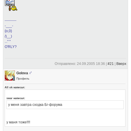
----------
-___-
{o,0}
/)__)
..." "
O'RLY?
Отправлено: 24.09.2005 18:36 |
#21
|
Вверх
Golova
Профиль
All ok написал:
swar написал:
у меня завтра сходка Бг-форума
у маня тоже!!!!