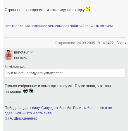
Странное совпадение.. я тоже иду на сходку
----------
Нет крепления надежнее чем саморез забитый гаечным ключем
Отправлено: 24.09.2005 19:14 |
#22
|
Вверх
minotaur
Профиль
All ok написал:
ну и много народу его увидит????
Только избранные и команда пхорума. Я уже знаю, что там
написано.
----------
Победа не дает силу. Силу дает борьба. Если ты борешься и не
сдаешься — это и есть сила.
(с) А. Шварценеггер