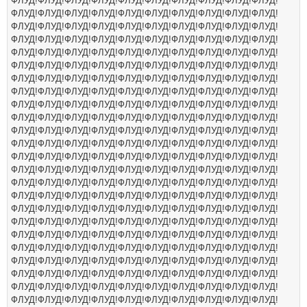
ФЛУД!ФЛУД!ФЛУД!ФЛУД!ФЛУД!ФЛУД!ФЛУД!ФЛУД!ФЛУД!ФЛУД!
ФЛУД!ФЛУД!ФЛУД!ФЛУД!ФЛУД!ФЛУД!ФЛУД!ФЛУД!ФЛУД!ФЛУД!
ФЛУД!ФЛУД!ФЛУД!ФЛУД!ФЛУД!ФЛУД!ФЛУД!ФЛУД!ФЛУД!ФЛУД!
ФЛУД!ФЛУД!ФЛУД!ФЛУД!ФЛУД!ФЛУД!ФЛУД!ФЛУД!ФЛУД!ФЛУД!
ФЛУД!ФЛУД!ФЛУД!ФЛУД!ФЛУД!ФЛУД!ФЛУД!ФЛУД!ФЛУД!ФЛУД!
ФЛУД!ФЛУД!ФЛУД!ФЛУД!ФЛУД!ФЛУД!ФЛУД!ФЛУД!ФЛУД!ФЛУД!
ФЛУД!ФЛУД!ФЛУД!ФЛУД!ФЛУД!ФЛУД!ФЛУД!ФЛУД!ФЛУД!ФЛУД!
ФЛУД!ФЛУД!ФЛУД!ФЛУД!ФЛУД!ФЛУД!ФЛУД!ФЛУД!ФЛУД!ФЛУД!
ФЛУД!ФЛУД!ФЛУД!ФЛУД!ФЛУД!ФЛУД!ФЛУД!ФЛУД!ФЛУД!ФЛУД!
ФЛУД!ФЛУД!ФЛУД!ФЛУД!ФЛУД!ФЛУД!ФЛУД!ФЛУД!ФЛУД!ФЛУД!
ФЛУД!ФЛУД!ФЛУД!ФЛУД!ФЛУД!ФЛУД!ФЛУД!ФЛУД!ФЛУД!ФЛУД!
ФЛУД!ФЛУД!ФЛУД!ФЛУД!ФЛУД!ФЛУД!ФЛУД!ФЛУД!ФЛУД!ФЛУД!
ФЛУД!ФЛУД!ФЛУД!ФЛУД!ФЛУД!ФЛУД!ФЛУД!ФЛУД!ФЛУД!ФЛУД!
ФЛУД!ФЛУД!ФЛУД!ФЛУД!ФЛУД!ФЛУД!ФЛУД!ФЛУД!ФЛУД!ФЛУД!
ФЛУД!ФЛУД!ФЛУД!ФЛУД!ФЛУД!ФЛУД!ФЛУД!ФЛУД!ФЛУД!ФЛУД!
ФЛУД!ФЛУД!ФЛУД!ФЛУД!ФЛУД!ФЛУД!ФЛУД!ФЛУД!ФЛУД!ФЛУД!
ФЛУД!ФЛУД!ФЛУД!ФЛУД!ФЛУД!ФЛУД!ФЛУД!ФЛУД!ФЛУД!ФЛУД!
ФЛУД!ФЛУД!ФЛУД!ФЛУД!ФЛУД!ФЛУД!ФЛУД!ФЛУД!ФЛУД!ФЛУД!
ФЛУД!ФЛУД!ФЛУД!ФЛУД!ФЛУД!ФЛУД!ФЛУД!ФЛУД!ФЛУД!ФЛУД!
ФЛУД!ФЛУД!ФЛУД!ФЛУД!ФЛУД!ФЛУД!ФЛУД!ФЛУД!ФЛУД!ФЛУД!
ФЛУД!ФЛУД!ФЛУД!ФЛУД!ФЛУД!ФЛУД!ФЛУД!ФЛУД!ФЛУД!ФЛУД!
ФЛУД!ФЛУД!ФЛУД!ФЛУД!ФЛУД!ФЛУД!ФЛУД!ФЛУД!ФЛУД!ФЛУД!
ФЛУД!ФЛУД!ФЛУД!ФЛУД!ФЛУД!ФЛУД!ФЛУД!ФЛУД!ФЛУД!ФЛУД!
ФЛУД!ФЛУД!ФЛУД!ФЛУД!ФЛУД!ФЛУД!ФЛУД!ФЛУД!ФЛУД!ФЛУД!