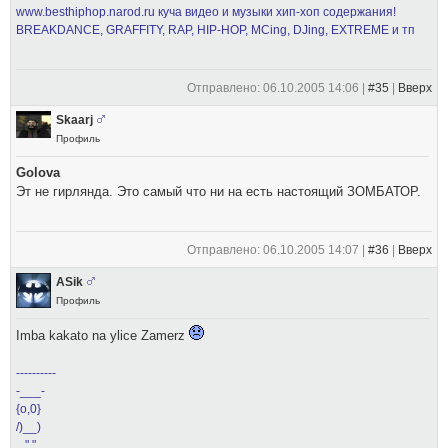
www.besthiphop.narod.ru куча видео и музыки хип-хоп содержания!
BREAKDANCE, GRAFFITY, RAP, HIP-HOP, MCing, DJing, EXTREME и тп
Отправлено: 06.10.2005 14:06 |
#35
|
Вверх
Skaarj
Профиль
Golova
Эт не гирлянда. Это самый что ни на есть настоящий ЗОМБАТОР.
Отправлено: 06.10.2005 14:07 |
#36
|
Вверх
ASik
Профиль
Imba kakato na ylice Zamerz
----------
-___-
{o,0}
/)__)
..." "