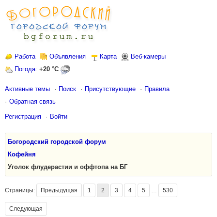
Работа
Объявления
Карта
Веб-камеры
Погода
:
+20 °C
Активные темы
Поиск
Присутствующие
Правила
Обратная связь
Регистрация
Войти
Богородский городской форум
Кофейня
Уголок флудерастии и оффтопа на БГ
Страницы:
Предыдущая
1
2
3
4
5
…
530
Следующая