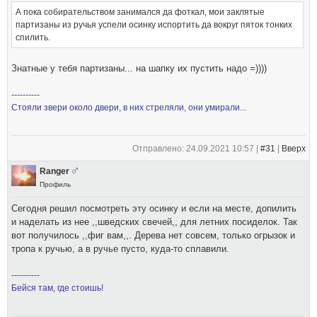
А пока собирательством занимался да фоткал, мои заклятые
партизаны из ручья успели осинку испортить да вокруг пяток тонких
спилить.
Знатные у тебя партизаны... на шапку их пустить надо =))))
----------
Стояли звери около двери, в них стреляли, они умирали...
Отправлено: 24.09.2021 10:57 |
#31
|
Вверх
Ranger
Профиль
Сегодня решил посмотреть эту осинку и если на месте, допилить
и наделать из нее ,,шведских свечей,, для летних посиделок. Так
вот получилось ,,фиг вам,,. Дерева нет совсем, только огрызок и
тропа к ручью, а в ручье пусто, куда-то сплавили.
----------
Бейся там, где стоишь!