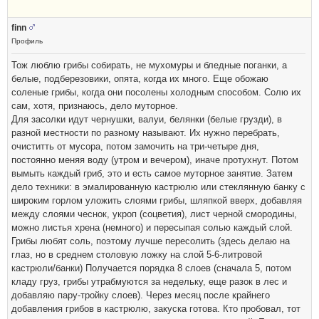
finn
Профиль
Тож люблю грибы собирать, не мухомуры и бледные поганки, а
белые, подберезовики, опята, когда их много. Еще обожаю
соленые грибы, когда они посолены холодным способом. Солю их
сам, хотя, признаюсь, дело муторное.
Для засолки идут чернушки, валуи, белянки (белые грузди), в
разной местности по разному называют. Их нужно перебрать,
очиститть от мусора, потом замочить на три-четыре дня,
постоянно меняя воду (утром и вечером), иначе протухнут. Потом
вымыть каждый гриб, это и есть самое муторное занятие. Затем
дело техники: в эмалированную кастрюлю или стеклянную банку с
широким горлом уложить слоями грибы, шляпкой вверх, добавляя
между слоями чеснок, укроп (соцветия), лист черной смородины,
можно листья хрена (немного) и пересыпая солью каждый слой.
Грибы любят соль, поэтому лучше пересолить (здесь делаю на
глаз, но в среднем столовую ложку на слой 5-6-литровой
кастрюли/банки) Получается порядка 8 слоев (сначала 5, потом
кладу груз, грибы утрабмуются за недельку, еще разок в лес и
добавляю пару-тройку слоев). Через месяц после крайнего
добавления грибов в кастрюлю, закуска готова. Кто пробовал, тот