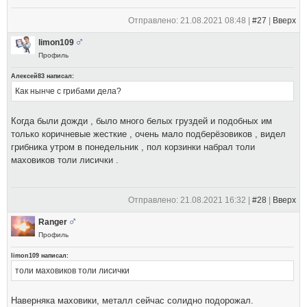
Отправлено: 21.08.2021 08:48 |
#27
|
Вверх
limon109
Профиль
Алексей83 написал:
Как нынче с грибами дела?
Когда были дожди , было много белых груздей и подобных им
только коричневые жесткие , очень мало подберёзовиков , видел
грибника утром в понедельник , пол корзинки набрал толи
маховиков толи лисички .
Отправлено: 21.08.2021 16:32 |
#28
|
Вверх
Ranger
Профиль
limon109 написал:
толи маховиков толи лисички
Наверняка маховики, металл сейчас солидно подорожал.