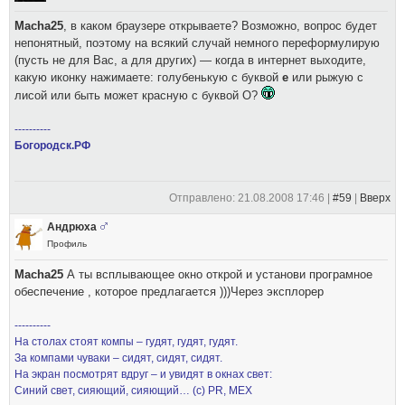
Macha25
, в каком браузере открываете? Возможно, вопрос будет
непонятный, поэтому на всякий случай немного переформулирую
(пусть не для Вас, а для других) — когда в интернет выходите,
какую иконку нажимаете: голубенькую с буквой
e
или рыжую с
лисой или быть может красную с буквой O?
----------
Богородск.РФ
Отправлено: 21.08.2008 17:46 |
#59
|
Вверх
Андрюха
Профиль
Macha25
А ты всплывающее окно открой и установи програмное
обеспечение , которое предлагается )))Через эксплорер
----------
На столах стоят компы – гудят, гудят, гудят.
За компами чуваки – сидят, сидят, сидят.
На экран посмотрят вдруг – и увидят в окнах свет:
Синий свет, сияющий, сияющий… (с) PR, MEX