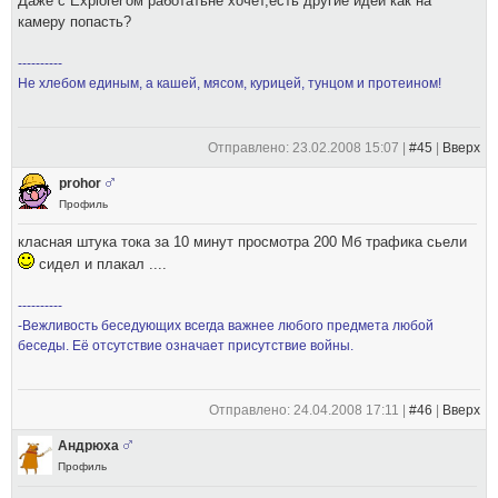
Даже с Explorer'ом работатьне хочет,есть другие идеи как на
камеру попасть?
----------
Не хлебом единым, а кашей, мясом, курицей, тунцом и протеином!
Отправлено: 23.02.2008 15:07 |
#45
|
Вверх
prohor
Профиль
класная штука тока за 10 минут просмотра 200 Мб трафика сьели
сидел и плакал ....
----------
-Вежливость беседующих всегда важнее любого предмета любой
беседы. Её отсутствие означает присутствие войны.
Отправлено: 24.04.2008 17:11 |
#46
|
Вверх
Андрюха
Профиль