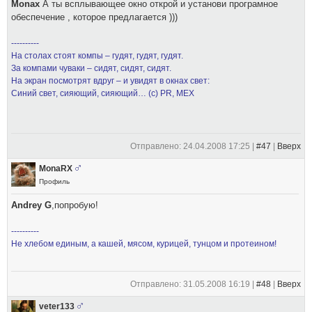
Monax
А ты всплывающее окно открой и установи програмное
обеспечение , которое предлагается )))
----------
На столах стоят компы – гудят, гудят, гудят.
За компами чуваки – сидят, сидят, сидят.
На экран посмотрят вдруг – и увидят в окнах свет:
Синий свет, сияющий, сияющий… (с) PR, MEX
Отправлено: 24.04.2008 17:25 |
#47
|
Вверх
MonaRХ
Профиль
Andrey G
,попробую!
----------
Не хлебом единым, а кашей, мясом, курицей, тунцом и протеином!
Отправлено: 31.05.2008 16:19 |
#48
|
Вверх
veter133