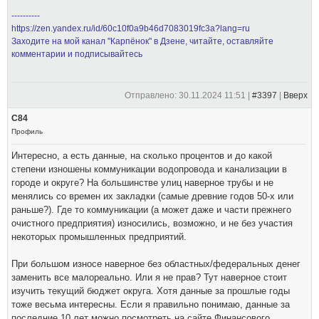
----------
https://zen.yandex.ru/id/60c10f0a9b46d7083019fc3a?lang=ru
Заходите на мой канал "Карпёнок" в Дзене, читайте, оставляйте
комментарии и подписывайтесь
Отправлено: 30.11.2024 11:51 |
#3397
|
Вверх
С84
Профиль
Интересно, а есть данные, на сколько процентов и до какой
степени изношены коммуникации водопровода и канализации в
городе и округе? На большинстве улиц наверное трубы и не
менялись со времен их закладки (самые древние годов 50-х или
раньше?). Где то коммуникации (а может даже и части прежнего
очистного предприятия) износились, возможно, и не без участия
некоторых промышленных предприятий.
При большом износе наверное без областных/федеральных денег
заменить все малореально. Или я не прав? Тут наверное стоит
изучить текущий бюджет округа. Хотя данные за прошлые годы
тоже весьма интересны. Если я правильно понимаю, данные за
последние 10 лет можно посмотреть на сайте Финансового