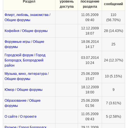
Раздел
уровень
посещение
сообщений
доступа
раздела
Флирт, любовь, знакомства
/
11.05.2009
110
Общие форумы
09:40
(56.70%)
12.12.2009
Кофейня
/
Общие форумы
28 (14.43%)
18:07
Форумные игры
/
Общие
18.06.2014
25
форумы
14:17
Городской форум
/
Город
03.07.2014
Богородск, Богородский
24 (12.37%)
10:24
район
Музыка, кино, литература
/
25.06.2009
10 (5.15%)
Общие форумы
15:07
18.12.2009
Юмор
/
Общие форумы
9
18:00
Образование
/
Общие
25.06.2009
7 (3.61%)
форумы
01:56
11.05.2009
О сайте
/
О проекте
5 (2.58%)
09:43
Разное
/
Город Богородск,
29.11.2009