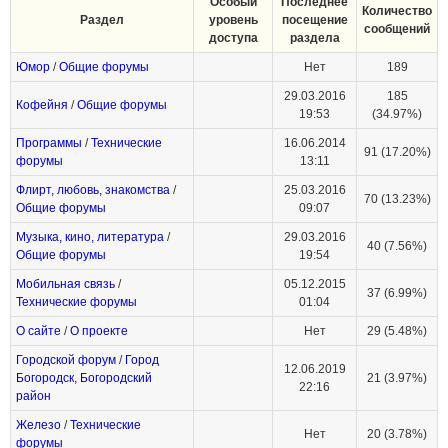
Особый
Последнее
Количество
Раздел
уровень
посещение
сообщений
доступа
раздела
Юмор
/
Общие форумы
Нет
189
29.03.2016
185
Кофейня
/
Общие форумы
19:53
(34.97%)
Программы
/
Технические
16.06.2014
91 (17.20%)
форумы
13:11
Флирт, любовь, знакомства
/
25.03.2016
70 (13.23%)
Общие форумы
09:07
Музыка, кино, литература
/
29.03.2016
40 (7.56%)
Общие форумы
19:54
Мобильная связь
/
05.12.2015
37 (6.99%)
Технические форумы
01:04
О сайте
/
О проекте
Нет
29 (5.48%)
Городской форум
/
Город
12.06.2019
Богородск, Богородский
21 (3.97%)
22:16
район
Железо
/
Технические
Нет
20 (3.78%)
форумы