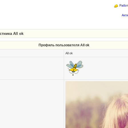
Работ
Акт
тника All ok
Профиль пользователя All ok
All ok