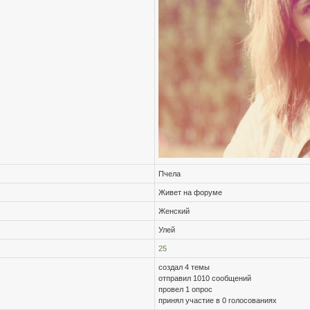
Пчела
Живет на форуме
Женский
Улей
25
создал 4 темы
отправил
1010
сообщений
провел 1 опрос
принял участие в 0 голосованиях