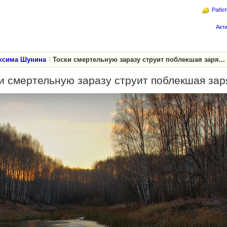
Работ
Акт
ксима Шунина
Тоски смертельную заразу струит поблекшая заря...
и смертельную заразу струит поблекшая заря