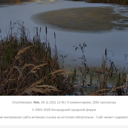
Опубликовал:
Mak
,
06.11.2011 12:40
| 0 комментариев, 2062 просмотра
© 2003–2026 Богородский городской форум
ии материалов сайта активная ссылка на источник обязательна · Сайт может содерж